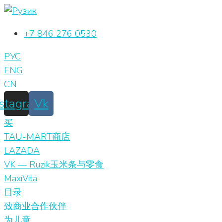
Перейти
к
+7 846 276 0530
контенту
РУС
ENG
CN
nstagram
Vk
买
TAU-MART商店
LAZADA
VK — Ruzik玉米条与零食
MaxiVita
目录
致商业合作伙伴
为儿童